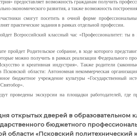
стрия» предоставляет возможность гражданам получить профес
ально-экономического развития, а также возможность построени
частники смогут посетить в очной форме профессиональны
лнят практические задания в рамках отдельной профессии.
ойдет Всероссийский классный час «Профессионалитет: ты в
те пройдет Родительское собрание, в ходе которого представи
которые можно получить в рамках реализации Федерального пр
Искусство и креативная индустрия». Также родители (законн
Псковской области: Автономная некоммерческая организация
венное бюджетное учреждение культуры «Государственный ис
«Святобор».
дут проведены экскурсии на площадки работодателей, где пр
ня открытых дверей в образовательном кл
осударственного бюджетного профессионал
ой области «Псковский политехнический 