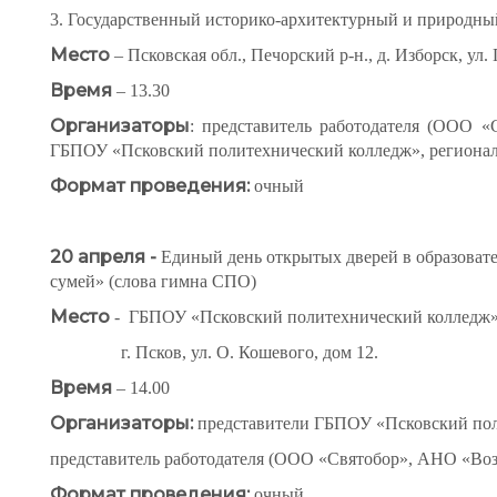
3. Государственный историко-архитектурный и природны
Место
– Псковская обл., Печорский р-н., д. Изборск, ул.
Время
– 13.30
Организаторы
: представитель работодателя (ООО «
ГБПОУ «Псковский политехнический колледж», региона
Формат проведения:
очный
20 апреля -
Единый день открытых дверей в образоват
сумей» (слова гимна СПО)
Место
- ГБПОУ «Псковский политехнический колледж»
г. Псков, ул. О. Кошевого, дом 12.
Время
– 14.00
Организаторы:
представители ГБПОУ «Псковский пол
представитель работодателя (ООО «Святобор», АНО «Возр
Формат проведения:
очный