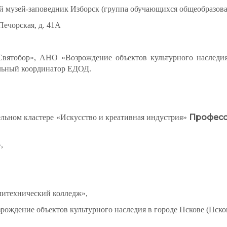
й музей-заповедник Изборск (группа обучающихся общеобразова
 Печорская, д. 41А
Святобор», АНО «Возрождение объектов культурного наследия 
льный координатор ЕДОД.
Професс
ельном кластере «Искусство и креативная индустрия»
,
итехнический колледж»,
ождение объектов культурного наследия в городе Пскове (Пск